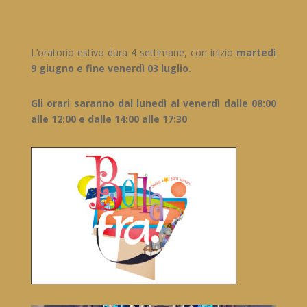
L’oratorio estivo dura 4 settimane, con inizio
martedì
9 giugno e fine venerdì 03 luglio.
Gli orari saranno dal lunedì al venerdì dalle 08:00
alle 12:00 e dalle 14:00 alle 17:30